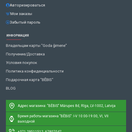
Авторизироваться
Мои заказы
Забытый пароль
ИНФОРМАЦИЯ
Владельцам карты "Goda ģimene"
Получение/Доставка
Условия покупок
Политика конфиденциальности
Подарочная карта "BĒBIS"
BLOG
Адрес магазина: "BĒBIS"
Mārupes 8d, Rīga, LV-1002, Latvija
Время работы магазина "BĒBIS": I-V 10:00-19:00, VI, VII
выходной
+371 29511512, 67807047