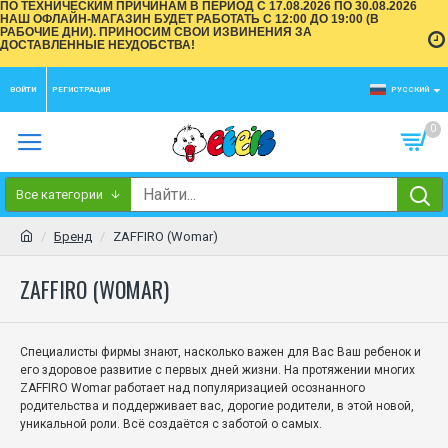
ПО ТЕХНИЧЕСКИМ ПРИЧИНАМ В ПЕРИОД С 17.08.2026 ПО 30.08.2026
НАШ ОФЛАЙН-МАГАЗИН БУДЕТ РАБОТАТЬ С 12:00 ДО 19:00 (В
РАБОЧИЕ ДНИ). ПРИНОСИМ СВОИ ИЗВИНЕНИЯ ЗА
ДОСТАВЛЕННЫЕ НЕУДОБСТВА!
ВОЙТИ
РЕГИСТРАЦИЯ
РУССКИЙ
0
Все категории
Бренд
ZAFFIRO (Womar)
ZAFFIRO (WOMAR)
Специалисты фирмы знают, насколько важен для Вас Ваш ребенок и
его здоровое развитие с первых дней жизни.
На протяжении многих
ZAFFIRO Womar работает над популяризацией осознанного
родительства и поддерживает вас, дорогие родители, в этой новой,
уникальной роли.
Всё создаётся с заботой о самых.