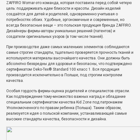
ZAFFIRO Womar-это
команда, которая поставила перед собой четкую
цель: поддерживать идеи близости и красоты.
Дизайн изделий
создаётся
для детей и родителей, одновременно учитывая о
потребностях обоих.
Удобные, эргономичные и современные, но
всегда безопасные вещи – это польская продукция бренда ZAFFIRO.
Дизайнеры фирмы-авторы уникальных решений (патентов) и
создатели оригинальных узоров (в том числе тканей).
При производстве даже самых маленьких элементов соблюдаются
самые строгие стандарты, тщательно проверяется прочность тканей и
используются материалы высочайшего качества.
Они должны быть
абсолютно безвредны для здоровья и безопасны, что подтверждено
сертификатом Oeko-Tex® Standard 100 класс 1.
Вся продукция
производится исключительно в Польше, под строгим контролем
качества.
Особая гордость фирмы-оценка родителей и специалистов
отрасли.
Как подтверждение тому-
множество важных наград и обладание
специальным сертификатом качества Kid Zone под патронажем
Уполномоченного по правам ребенка (Польша).
Таким образом,
реализуется идея о польской компании, устанавливающей самые
высокие стандарты качества, безопасности и дизайна.