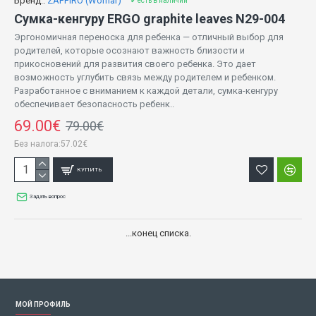
Бренд::
ZAFFIRO (Womar)
✔ есть в наличии
Сумка-кенгуру ERGO graphite leaves N29-004
Эргономичная переноска для ребенка — отличный выбор для
родителей, которые осознают важность близости и
прикосновений для развития своего ребенка. Это дает
возможность углубить связь между родителем и ребенком.
Разработанное с вниманием к каждой детали, сумка-кенгуру
обеспечивает безопасность ребенк..
69.00€
79.00€
Без налога:57.02€
КУПИТЬ
Задать вопрос
...конец списка.
МОЙ ПРОФИЛЬ