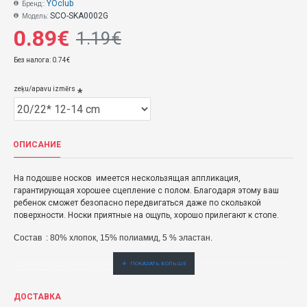
YOclub
Бренд::
SCO-SKA0002G
Модель:
0.89€
1.19€
Без налога: 0.74€
zeķu/apavu izmērs
ОПИСАНИЕ
На подошве носков имеется нескользящая аппликация,
гарантирующая хорошее сцепление с полом. Благодаря этому ваш
ребенок сможет безопасно передвигаться даже по скользкой
поверхности. Носки приятные на ощупь, хорошо прилегают к стопе.
Состав : 80% хлопок, 15% полиамид, 5 % эластан.
Носки с ABS (нескользящие ) SKA-0002 GIRL-Yoclub носки и колготки
0,89€ veikalā "BĒBIS" Rīgā vai bebis.lv.Pieejams(-a).
ДОСТАВКА
Buy Носки с ABS (нескользящие ) SKA-0002 GIRL- : купить быстро, удобно и по низкой цене. Официальный дистрибьютер.er.