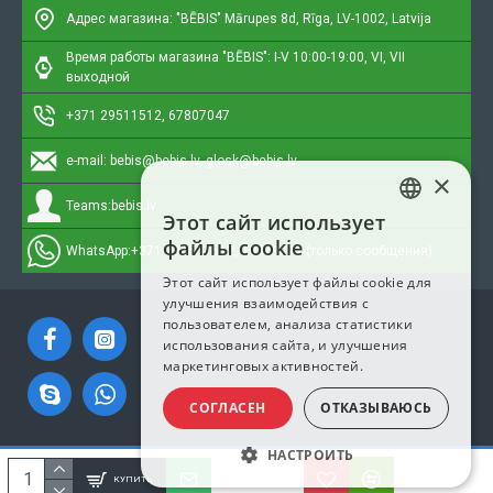
Адрес магазина: "BĒBIS"
Mārupes 8d, Rīga, LV-1002, Latvija
Время работы магазина "BĒBIS": I-V 10:00-19:00, VI, VII
выходной
+371 29511512, 67807047
e-mail:
bebis@bebis.lv, glosk@bebis.lv
×
Teams:
bebis.lv
Этот сайт использует
LATVIAN
файлы cookie
WhatsApp:
+371 295511512, 20579272 (только сообщения)
RUSSIAN
Этот сайт использует файлы cookie для
улучшения взаимодействия с
ENGLISH
пользователем, анализа статистики
использования сайта, и улучшения
маркетинговых активностей.
СОГЛАСЕН
ОТКАЗЫВАЮСЬ
НАСТРОИТЬ
Copyright © 2023, Bebis.lv, Все права защищены
КУПИТЬ