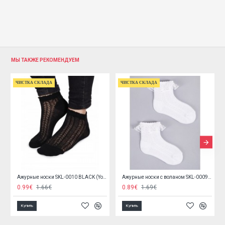
МЫ ТАКЖЕ РЕКОМЕНДУЕМ
ЧИСТКА СКЛАДА
ЧИСТКА СКЛАДА
Ажурные ноcки с воланом SKL-0009 (Yoclub)
Гольфы 40DEN P-01 honey yellow
Гольфы 40DEN P-01 persian red
0.99€
1.50€
0.99€
1.50€
Купить
Купить