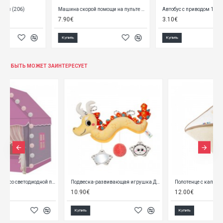
Машина скорой помощи на пульте 04783 (RC)
Aвтобус с приводом 15 см (металлический) 19114
7.90€
3.10€
Купить
Купить
БЫТЬ МОЖЕТ ЗАИНТЕРЕСУЕТ
дной подсветкой 22653
Подвеска-развивающая игрушка ДРАКОША A0703
Полотенце с капюшоном BEAR 100x100 cm A1252
10.90€
12.00€
Купить
Купить