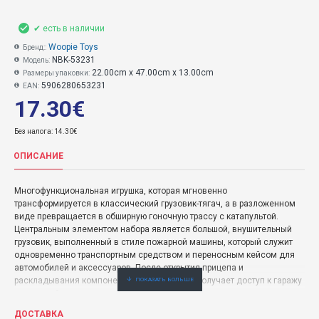
✔ есть в наличии
Woopie Toys
Бренд::
NBK-53231
Модель:
22.00cm x 47.00cm x 13.00cm
Размеры упаковки:
5906280653231
EAN:
17.30€
Без налога: 14.30€
ОПИСАНИЕ
Многофункциональная игрушка, которая мгновенно
трансформируется в классический грузовик-тягач, а в разложенном
виде превращается в обширную гоночную трассу с катапультой.
Центральным элементом набора является большой, внушительный
грузовик, выполненный в стиле пожарной машины, который служит
одновременно транспортным средством и переносным кейсом для
автомобилей и аксессуаров. После открытия прицепа и
раскладывания компонентов пользователь получает доступ к гаражу
и гоночной трассе, где можно устраивать захватывающие гонки и
автомобильные дуэли.
ДОСТАВКА