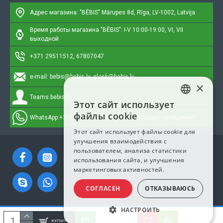
Адрес магазина: "BĒBIS"
Mārupes 8d, Rīga, LV-1002, Latvija
Время работы магазина "BĒBIS": I-V 10:00-19:00, VI, VII
выходной
+371 29511512, 67807047
e-mail:
bebis@bebis.lv, glosk@bebis.lv
×
Teams:
bebis.lv
Этот сайт использует
LATVIAN
файлы cookie
WhatsApp:
+371 295511512, 20579272 (только сообщения)
RUSSIAN
Этот сайт использует файлы cookie для
улучшения взаимодействия с
ENGLISH
пользователем, анализа статистики
использования сайта, и улучшения
маркетинговых активностей.
СОГЛАСЕН
ОТКАЗЫВАЮСЬ
НАСТРОИТЬ
Copyright © 2023, Bebis.lv, Все права защищены
КУПИТЬ