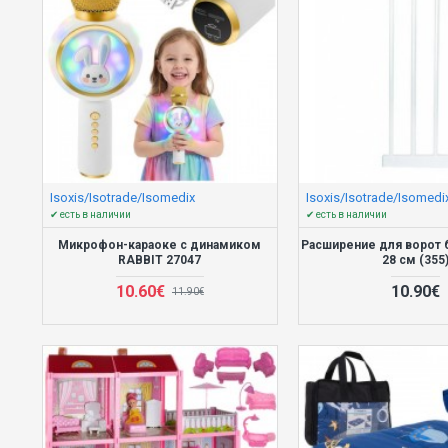
Isoxis/Isotrade/Isomedix
Isoxis/Isotrade/Isomedi
✔ есть в наличии
✔ есть в наличии
Микрофон-караоке с динамиком
Расширение для ворот 
RABBIT 27047
28 см (355
10.60€
10.90€
11.90€