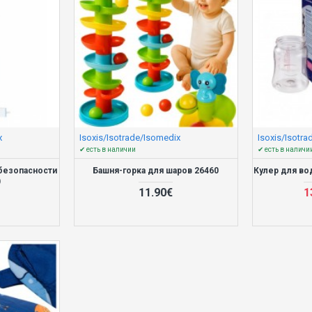
x
Isoxis/Isotrade/Isomedix
Isoxis/Isotr
✔ есть в наличии
✔ есть в наличи
безопасности
Башня-горка для шаров 26460
Кулер для в
)
11.90€
1