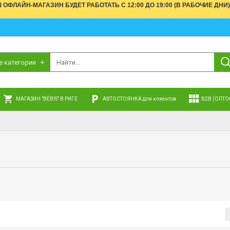
АШ ОФЛАЙН-МАГАЗИН БУДЕТ РАБОТАТЬ С 12:00 ДО 19:00 (В РАБОЧИЕ 
е категории
МАГАЗИН "BĒBIS" В РИГЕ
АВТОСТОЯНКА для клиентов
B2B (ОПТО