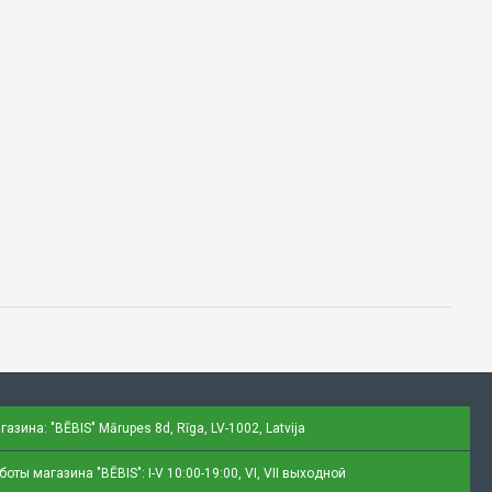
газина: "BĒBIS"
Mārupes 8d, Rīga, LV-1002, Latvija
оты магазина "BĒBIS": I-V 10:00-19:00, VI, VII выходной