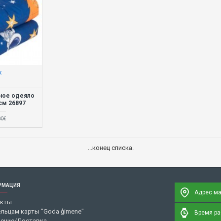
x
ное одеяло
см 26897
00€
...конец списка.
РМАЦИЯ
Адрес ма
акты
льцам карты "Goda ģimene"
Время раб
ение/Доставка