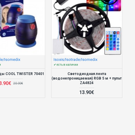
ade/Isomedix
Isoxis/Isotrade/Isomedix
и
✔ есть в наличии
оды COOL TWISTER 70401
Светодиодная лента
(водонепроницаемая) RGB 5 м + пульт
3.90€
ZA4824
20.00€
13.90€