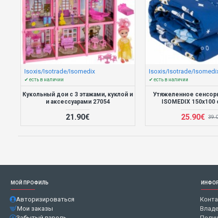
Isoxis/Isotrade/Isomedix
Isoxis/Isotrade/Isomedi
✔ есть в наличии
✔ есть в наличии
Кукольный дои с 3 этажами, куклой и
Утяжеленное сенсор
и аксессуарами 27054
ISOMEDIX 150x100 
21.90€
25.90€
39.
МОЙ ПРОФИЛЬ
ИНФО
Авторизироваться
Конт
Мои заказы
Владе
Забытый пароль
Получ