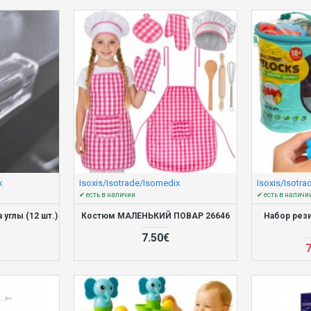
x
Isoxis/Isotrade/Isomedix
Isoxis/Isotr
✔ есть в наличии
✔ есть в наличи
углы (12 шт.)
Костюм МАЛЕНЬКИЙ ПОВАР 26646
Набор рези
7.50€