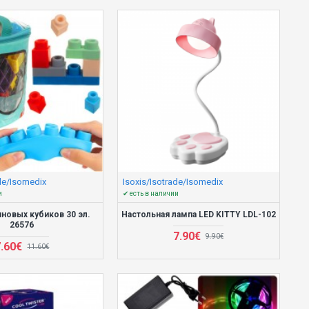
ade/Isomedix
Isoxis/Isotrade/Isomedix
и
✔ есть в наличии
новых кубиков 30 эл.
Настольная лампа LED KITTY LDL-102
26576
7.90€
9.90€
7.60€
11.60€