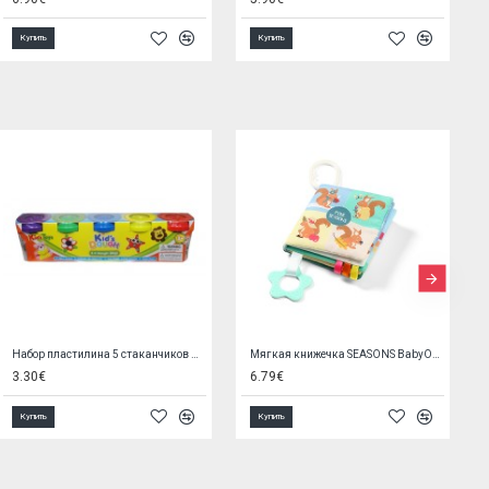
Купить
Купить
Деревянный сортёр "учимся считать" 26672
Ромпер SMALL STARS 62 cm 242L1AZXYVI
9.50€
13.30€
Купить
Купить