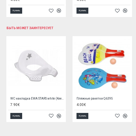
Купить
Купить
БЫТЬ МОЖЕТ ЗАИНТЕРЕСУЕТ
Шапка POOCH (50-021)
Шарф "SNOOD" двойной S/M CGL-0146
6.30€
3.90€
Купить
Купить