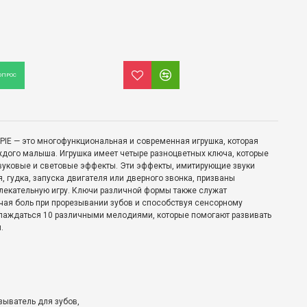
ОПРОС
IE — это многофункциональная и современная игрушка, которая
дого малыша. Игрушка имеет четыре разноцветных ключа, которые
вуковые и световые эффекты. Эти эффекты, имитирующие звуки
 гудка, запуска двигателя или дверного звонка, призваны
лекательную игру. Ключи различной формы также служат
ая боль при прорезывании зубов и способствуя сенсорному
аслаждаться 10 различными мелодиями, которые помогают развивать
.
зыватель для зубов,