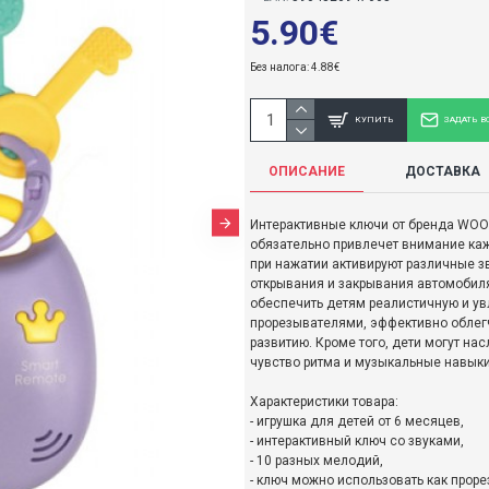
5.90€
Без налога: 4.88€
КУПИТЬ
ЗАДАТЬ В
ОПИСАНИЕ
ДОСТАВКА
Интерактивные ключи от бренда WOOP
обязательно привлечет внимание каж
при нажатии активируют различные з
открывания и закрывания автомобиля,
обеспечить детям реалистичную и ув
прорезывателями, эффективно облегч
развитию. Кроме того, дети могут н
чувство ритма и музыкальные навыки
Характеристики товара:
- игрушка для детей от 6 месяцев,
- интерактивный ключ со звуками,
- 10 разных мелодий,
- ключ можно использовать как проре