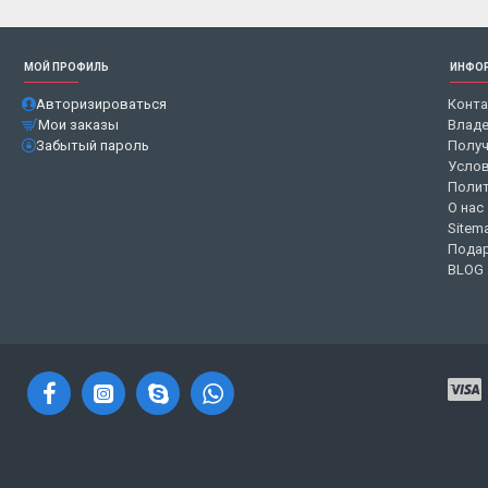
МОЙ ПРОФИЛЬ
ИНФО
Авторизироваться
Конт
Мои заказы
Владе
Забытый пароль
Получ
Услов
Полит
О нас
Sitem
Подар
BLOG