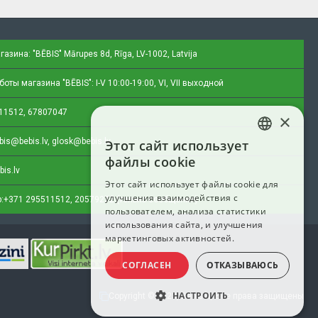
газина: "BĒBIS"
Mārupes 8d, Rīga, LV-1002, Latvija
оты магазина "BĒBIS": I-V 10:00-19:00, VI, VII выходной
11512, 67807047
×
bis@bebis.lv, glosk@bebis.lv
Этот сайт использует
LATVIAN
файлы cookie
bis.lv
RUSSIAN
Этот сайт использует файлы cookie для
улучшения взаимодействия с
ENGLISH
:
+371 295511512, 20579272 (только сообщения)
пользователем, анализа статистики
использования сайта, и улучшения
маркетинговых активностей.
СОГЛАСЕН
ОТКАЗЫВАЮСЬ
НАСТРОИТЬ
Copyright © 2023, Bebis.lv, Все права защищены