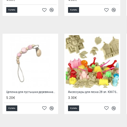
Купить
Купить
НОВИНКА
Ползунок BEAR blue 62 cm V17508
Мягкие буквы и цифры 36 шт. KX7221
6.90€
3.60€
Купить
Купить