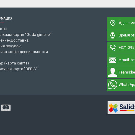
РМАЦИЯ
Адрес ма
акты
льцам карты "Goda ģimene"
Время раб
ение/Доставка
ия покупок
+371 295
ика конфиденциальности
e-mail:
be
ap (карта сайта)
очная карта "BĒBIS"
Teams:
be
WhatsApp