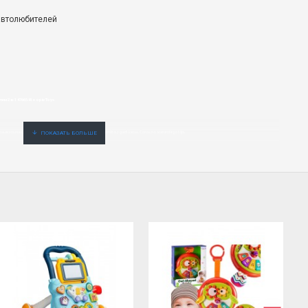
автолюбителей
ем 2-в-1 47665-Woopie Toys
елем 2-в-1 47665-5904326947665-par zemu cenu,ātri,ērti,bez gaidīšanas.Cenas no vairumtirgotāja.