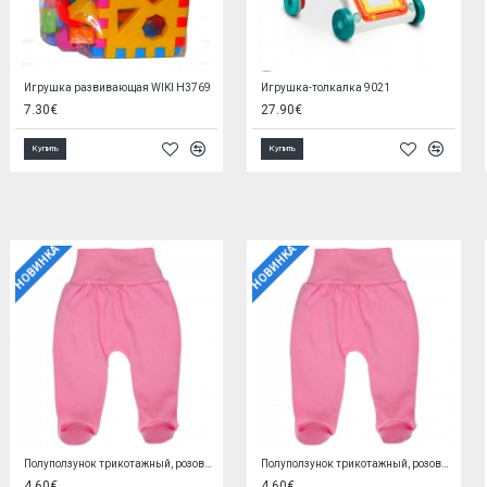
Мягкие буквы и цифры 36 шт. KX7221
Мягкие кубики 4 шт. G5682
3.60€
5.40€
Купить
Купить
НОВИНКА
НОВИНКА
Кофточка PINK 56 cm EX0QV4W2
Варежки-нецарапки STARS
5.90€
1.90€