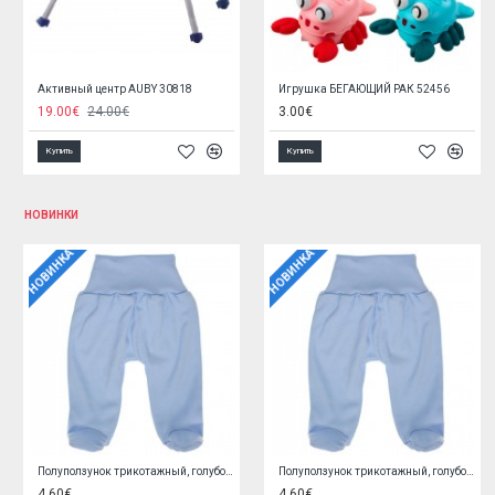
Интерактивное развивающее пианино СОВА 54740
Красочная развивающая пирамида 21 см G7439
15.50€
7.70€
Купить
Купить
НОВИНКИ
НОВИНКА
НОВИНКА
Кофточка трикотажная, розовая 62 cm O0YEYROX
Кофточка трикотажная, голубая 62 cm F9W2GGPL
5.90€
5.90€