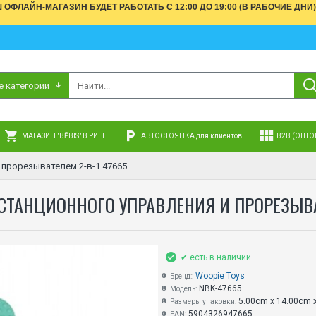
АШ ОФЛАЙН-МАГАЗИН БУДЕТ РАБОТАТЬ С 12:00 ДО 19:00 (В РАБОЧИЕ 
е категории
МАГАЗИН "BĒBIS" В РИГЕ
АВТОСТОЯНКА для клиентов
B2B (ОПТО
 прорезывателем 2-в-1 47665
ТАНЦИОННОГО УПРАВЛЕНИЯ И ПРОРЕЗЫВАТ
✔ есть в наличии
Woopie Toys
Бренд::
NBK-47665
Модель:
5.00cm x 14.00cm 
Размеры упаковки:
5904326947665
EAN: