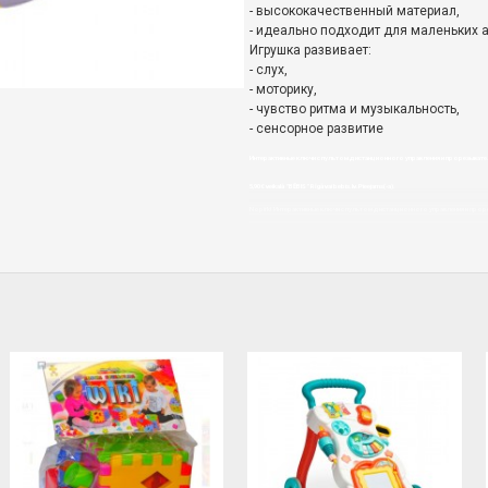
- высококачественный материал,
- идеально подходит для маленьких 
Игрушка развивает:
- слух,
- моторику,
- чувство ритма и музыкальность,
- сенсорное развитие
Интерактивные ключи с пультом дистанционного управления и прорезывател
5,90€ veikalā "BĒBIS" Rīgā vai bebis.lv.Pieejams(-a).
Nopirkt Интерактивные ключи с пультом дистанционного управления и прорезыват