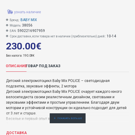
узнать наличие
BABY MIX
Бренд::
38056
Модель:
5902216907959
EAN:
10-14
Срок доставки, если товара нет в наличии (приблизительно) дней::
230.00€
Без налога: 190.08€
ОПИСАНИЕ
ТОВАР ПОД ЗАКАЗ
Детский электромотоцикл Baby Mix POLICE – светодиодная
подсветка, звуковые эффекты, 2 мотора
Детский электромотоцикл Baby Mix POLICE очарует каждого юного
велосипедиста своим реалистичным дизайном, световыми и
звуковыми эффектами и простым управлением. Благодаря двум
моторам и устойчивой конструкции он идеально подходит для детей
от 3 лет и старше.
Веселье и первый опыт вождения
Этот детский электромотоцикл в полицейском стиле превратит
каждую поездку в приключение. Дети будут наслаждаться не только
ДОСТАВКА