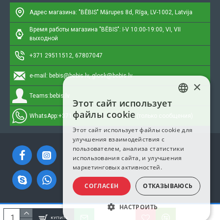
Адрес магазина: "BĒBIS"
Mārupes 8d, Rīga, LV-1002, Latvija
Время работы магазина "BĒBIS": I-V 10:00-19:00, VI, VII
выходной
+371 29511512, 67807047
e-mail:
bebis@bebis.lv, glosk@bebis.lv
×
Teams:
bebis.lv
Этот сайт использует
LATVIAN
файлы cookie
WhatsApp:
+371 295511512, 20579272 (только сообщения)
RUSSIAN
Этот сайт использует файлы cookie для
улучшения взаимодействия с
ENGLISH
пользователем, анализа статистики
использования сайта, и улучшения
маркетинговых активностей.
СОГЛАСЕН
ОТКАЗЫВАЮСЬ
НАСТРОИТЬ
Copyright © 2023, Bebis.lv, Все права защищены
КУПИТЬ