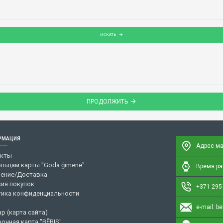
ИСКАТЬ
ПРОДОЛЖИТЬ
РМАЦИЯ
Адрес ма
акты
льцам карты "Goda ģimene"
Время раб
ение/Доставка
ия покупок
+371 295
ика конфиденциальности
e-mail:
be
ap (карта сайта)
очная карта "BĒBIS"