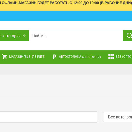
АШ ОФЛАЙН-МАГАЗИН БУДЕТ РАБОТАТЬ С 12:00 ДО 19:00 (В РАБОЧИЕ 
е категории
МАГАЗИН "BĒBIS" В РИГЕ
АВТОСТОЯНКА для клиентов
B2B (ОПТО