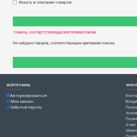
Искать в описании товаров
ТОВАРЫ, СООТВЕТСТВУЮЩИЕ КРИТЕРИЯМ ПОИСКА
Не найдено товаров, соответствующих критериям поиска.
МОЙ ПРОФИЛЬ
ИНФО
Авторизироваться
Конт
Мои заказы
Владе
Забытый пароль
Получ
Услов
Полит
О нас
Sitem
Подар