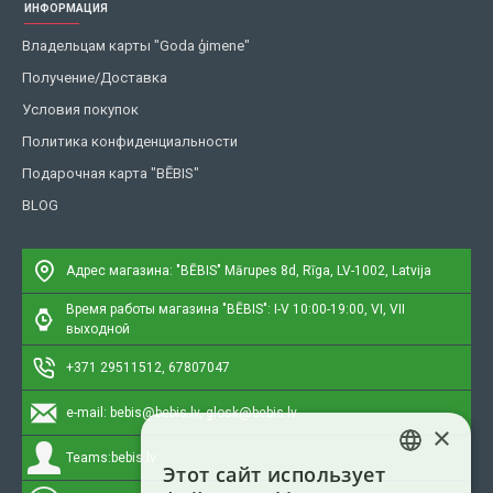
ИНФОРМАЦИЯ
Владельцам карты "Goda ģimene"
Получение/Доставка
Условия покупок
Политика конфиденциальности
Подарочная карта "BĒBIS"
BLOG
Адрес магазина: "BĒBIS"
Mārupes 8d, Rīga, LV-1002, Latvija
Время работы магазина "BĒBIS": I-V 10:00-19:00, VI, VII
выходной
+371 29511512, 67807047
e-mail:
bebis@bebis.lv, glosk@bebis.lv
×
Teams:
bebis.lv
Этот сайт использует
LATVIAN