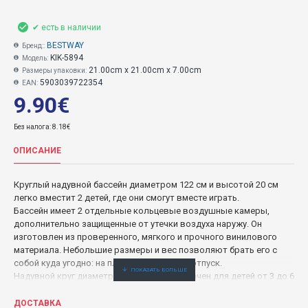
✔ есть в наличии
BESTWAY
Бренд::
KIK-5894
Модель:
21.00cm x 21.00cm x 7.00cm
Размеры упаковки:
5903039722354
EAN:
9.90€
Без налога: 8.18€
ОПИСАНИЕ
Круглый надувной бассейн диаметром 122 см и высотой 20 см
легко вместит 2 детей, где они смогут вместе играть.
Бассейн имеет 2 отдельные кольцевые воздушные камеры,
дополнительно защищенные от утечки воздуха наружу. Он
изготовлен из проверенного, мягкого и прочного винилового
материала. Небольшие размеры и вес позволяют брать его с
собой куда угодно: на пляж, на дачу или в отпуск.
Надувной круг диаметром 46 см предназначен для детей от 3 до 6
лет. Мяч с изображением водных животных диаметром 27 см
доставит массу удовольствия малышам.
ДОСТАВКА