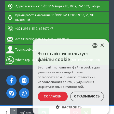
Адрес магазина: "BĒBIS"
Mārupes 8d, Rīga, LV-1002, Latvija
Время работы магазина "BĒBIS": I-V 10:00-19:00, VI, VII
выходной
+371 29511512, 67807047
e-mail:
bebis@bebis.lv, glosk@bebis.lv
×
Teams:
bebis.lv
Этот сайт использует
LATVIAN
файлы cookie
WhatsApp:
+371 295511512, 20579272 (только сообщения)
RUSSIAN
Этот сайт использует файлы cookie для
улучшения взаимодействия с
ENGLISH
пользователем, анализа статистики
использования сайта, и улучшения
маркетинговых активностей.
СОГЛАСЕН
ОТКАЗЫВАЮСЬ
НАСТРОИТЬ
Copyright © 2023, Bebis.lv, Все права защищены
КУПИТЬ