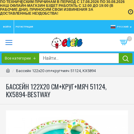
ПО ТЕХНИЧЕСКИМ ПРИЧИНАМ В ПЕРИОД С 17.08.2026 ПО 30.08.2026
НАШ ОФЛАЙН-МАГАЗИН БУДЕТ РАБОТАТЬ С 12:00 ДО 19:00 (В
РАБОЧИЕ ДНИ). ПРИНОСИМ СВОИ ИЗВИНЕНИЯ ЗА
ДОСТАВЛЕННЫЕ НЕУДОБСТВА!
ВОЙТИ
РЕГИСТРАЦИЯ
РУССКИЙ
0
Все категории
Бассейн 122x20 cm+круг+мяч 51124, KX5894
БАССЕЙН 122X20 CM+КРУГ+МЯЧ 51124,
KX5894-BESTWAY