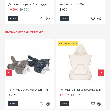
Динозаврик-прыгун DINU надувной 20840
Кегли с шаром 4026
19.90€
20.90€
8.90€
Купить
Купить
БЫТЬ МОЖЕТ ЗАИНТЕРЕСУЕТ
ЧИСТКА СКЛАДА
, SUPER SOFT Babyono 828/02
Котик MILO 25 см, со звуком K1334
Пончо для ванны махровое ECRO BL184
8.00€
12.90€
15.90€
Купить
Купить