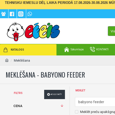
TEHNISKU IEMESLU DĒĻ LAIKA PERIODĀ 17.08.2026-30.08.2026 M
Vi
Sākumlapa
KONTAKTI
KATALOGS
Meklēšana
MEKLĒŠANA - BABYONO FEEDER
MEKLĒT
FILTRS
ATIESTATĪT
CENA
Meklēt preču apakšgru