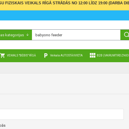
ŪSU FIZISKAIS VEIKALS RĪGĀ STRĀDĀS NO 12:00 LĪDZ 19:00 (DARBA
sas kategorijas
VEIKALS "BĒBIS" RĪGĀ
Veikala AUTOSTĀVVIETA
B2B (VAIRUMTIRDZNIE
pās