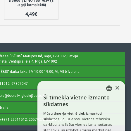
(feeder) DINO 1551/03+ (3
uzgaļi komplektā)
4,49€
drese: "BĒBIS"
Mārupes 8d, Rīga, LV-1002, Latvija
ieta: Ventspils iela 4, Rīga, LV-1002
ĒBIS" darba laiks: I-V 10:00-19:00, VI, VII brīvdiena
11512, 67807047
×
bis@bebis.lv, glosk@bebis.lv
Šī tīmekļa vietne izmanto
LATVIAN
sīkdatnes
bis.lv
RUSSIAN
Mūsu tīmekļa vietnē tiek izmantoti
sīkdatnes, lai uzlabotu vietnes tehnisku
ENGLISH
:
+371 29511512, 20579272 (tikai ziņojumi)
darbību, analizētu vietnes izmantošanas
statistiku, un uzlabotu mūsu mārketinga