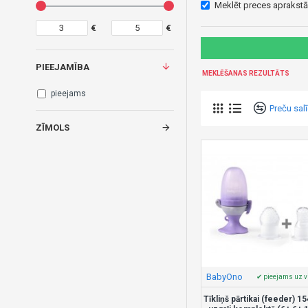
Meklēt preces aprakstā
€
€
PIEEJAMĪBA
MEKLĒŠANAS REZULTĀTS
pieejams
Preču sal
ZĪMOLS
BabyOno
✔ pieejams uz v
Tīkliņš pārtikai (feeder) 15