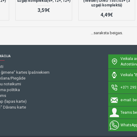
12+)
uzgaļi komplektā(6+, 12+, 12+)
(feeder) DINO 1551/03+ (3
uzgaļi komplektā)
3,59€
4,49€
...saraksta beigas.
MĀCIJA
Veikala a
Autostāvv
ti
 ģimene" kartes īpašniekiem
Veikala "B
šana/Piegāde
mu noteikumi
+371 295
uma politika
ums
e-mail:
be
p (lapas karte)
" Dāvanu karte
Teams:
be
WhatsApp