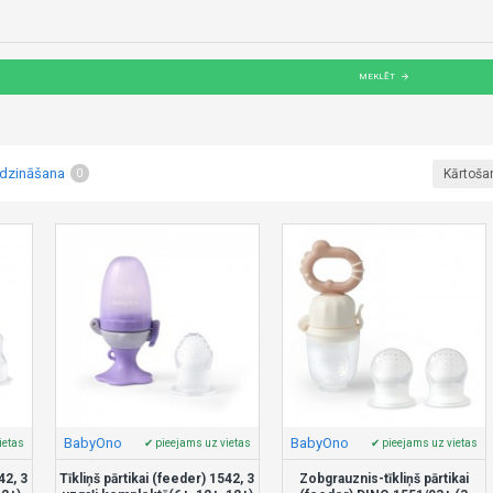
MEKLĒT
īdzināšana
Kārtoša
0
BabyOno
BabyOno
ietas
✔ pieejams uz vietas
✔ pieejams uz vietas
42, 3
Tīkliņš pārtikai (feeder) 1542, 3
Zobgrauznis-tīkliņš pārtikai