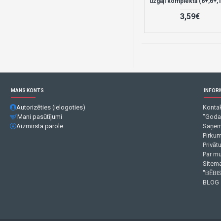
uzgaļi komplektā (6+,6+,
3,59€
MANS KONTS
INFOR
Autorizēties (ielogoties)
Kontak
Mani pasūtījumi
"Goda
Aizmirsta parole
Saņem
Pirku
Privāt
Par m
Sitema
"BĒBIS
BLOG