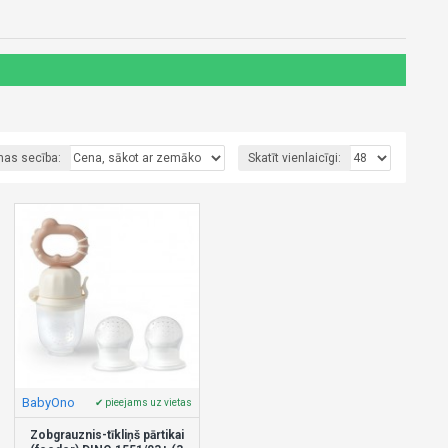
nas secība:
Skatīt vienlaicīgi:
BabyOno
✔ pieejams uz vietas
Zobgrauznis-tīkliņš pārtikai