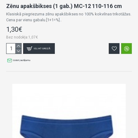
Zēnu apakšbikses (1 gab.) MC-12 110-116 cm
Klasiskā piegriezuma zēnu apakšbikses no 100% kokvilnas trikotāžas.
Cena par vienu gabalu.[1+1=%]..
1,30€
Bez nodokļa:1,07€
IELIKT GROZĀ
Uzdot jautājumu