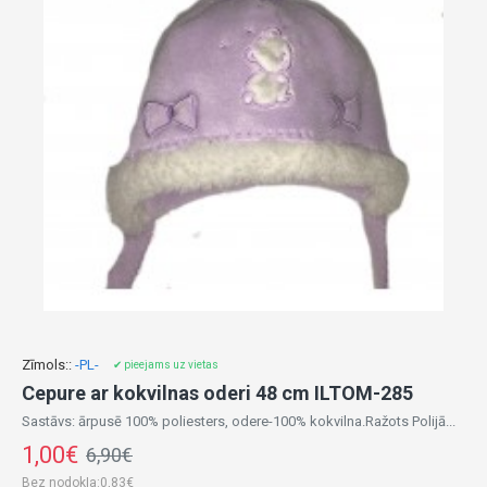
Zīmols::
-PL-
✔ pieejams uz vietas
Cepure ar kokvilnas oderi 48 cm ILTOM-285
Sastāvs: ārpusē 100% poliesters, odere-100% kokvilna.Ražots Polijā...
1,00€
6,90€
Bez nodokļa:0,83€