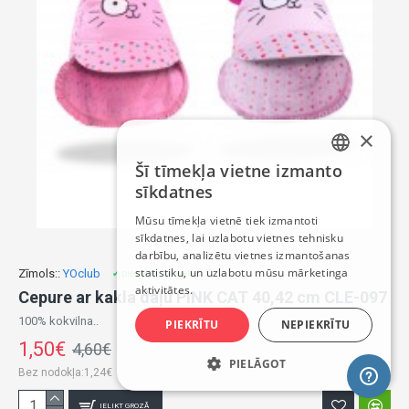
×
Šī tīmekļa vietne izmanto
LATVIAN
sīkdatnes
RUSSIAN
Mūsu tīmekļa vietnē tiek izmantoti
sīkdatnes, lai uzlabotu vietnes tehnisku
ENGLISH
darbību, analizētu vietnes izmantošanas
statistiku, un uzlabotu mūsu mārketinga
Zīmols::
YOclub
✔ pieejams uz vietas
aktivitātes.
Cepure ar kakla daļu PINK CAT 40,42 cm CLE-097
100% kokvilna..
PIEKRĪTU
NEPIEKRĪTU
1,50€
4,60€
PIELĀGOT
Bez nodokļa:1,24€
IELIKT GROZĀ