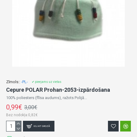
Zīmols::
-PL-
✔ pieejams uz vietas
Cepure POLAR Prohan-2053-izpārdošana
100% poliesters (flīsa audums), ražots Polijā...
0,99€
3,00€
Bez nodokļa:0,82€
IELIKT GROZĀ