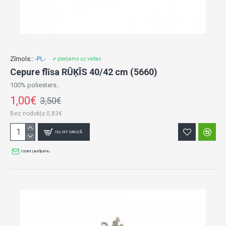
Zīmols::
-PL-
✔ pieejams uz vietas
Cepure flīsa RŪĶĪS 40/42 cm (5660)
100% poliesters..
1,00€
3,50€
Bez nodokļa:0,83€
IELIKT GROZĀ
Uzdot jautājumu