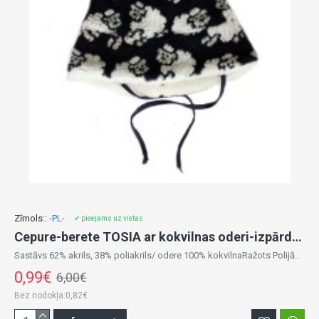
Zīmols::
-PL-
✔ pieejams uz vietas
Cepure-berete TOSIA ar kokvilnas oderi-izpārdošana
Sastāvs 62% akrils, 38% poliakrils/ odere 100% kokvilnaRažots Polijā..
0,99€
6,00€
Bez nodokļa:0,82€