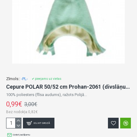
Zīmols::
-PL-
✔ pieejams uz vietas
Cepure POLAR 50/52 сm Prohan-2061 (divslāņu)-izpārdošana
100% poliesters (flīsa audums), ražots Polijā...
0,99€
3,00€
Bez nodokļa:0,82€
IELIKT GROZĀ
Uzdot jautājumu