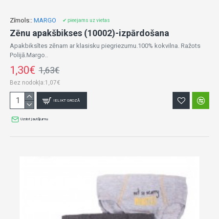
Zīmols::
MARGO
✔ pieejams uz vietas
Zēnu apakšbikses (10002)-izpārdošana
Apakbiksītes zēnam ar klasisku piegriezumu.100% kokvilna. Ražots
Polijā.Margo..
1,30€
1,63€
Bez nodokļa:1,07€
IELIKT GROZĀ
Uzdot jautājumu