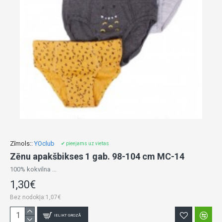
Zīmols::
YOclub
✔ pieejams uz vietas
Zēnu apakšbikses 1 gab. 98-104 cm MC-14
100% kokvilna ...
1,30€
Bez nodokļa:1,07€
IELIKT GROZĀ