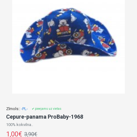
Zīmols::
-PL-
✔ pieejams uz vietas
Cepure-panama ProBaby-1968
100% kokvilna..
1,00€
3,90€