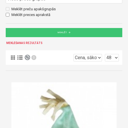
Meklēt preču apakšgrupās
Meklēt preces aprakstā
MEKLĒT
MEKLĒŠANAS REZULTĀTS
0