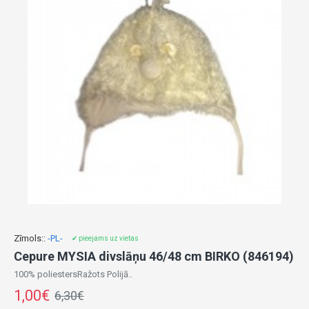
Zīmols::
-PL-
✔ pieejams uz vietas
Cepure MYSIA divslāņu 46/48 cm BIRKO (846194)
100% poliestersRažots Polijā..
1,00€
6,30€