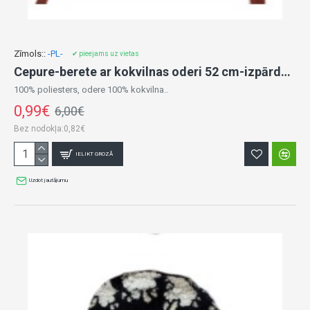
Zīmols::
-PL-
✔ pieejams uz vietas
Cepure-berete ar kokvilnas oderi 52 cm-izpārdošana
100% poliesters, odere 100% kokvilna..
0,99€
6,00€
Bez nodokļa:0,82€
IELIKT GROZĀ
Uzdot jautājumu