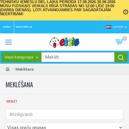
TEHNISKU IEMESLU DĒĻ LAIKA PERIODĀ 17.08.2026-30.08.2026
MŪSU FIZISKAIS VEIKALS RĪGĀ STRĀDĀS NO 12:00 LĪDZ 19:00
(DARBA DIENĀS). ĻOTI ATVAINOJAMIES PAR SAGĀDĀTAJĀM
NEĒRTĪBĀM!
IENĀKT
REĢISTRĀCIJA
LATVIEŠU
0
Visas kategorijas
Meklēšana
MEKLĒŠANA
MEKLĒT