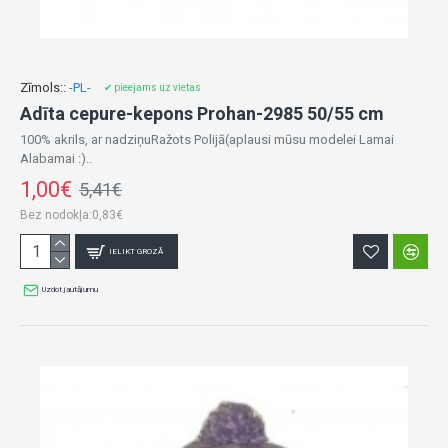
Zīmols::
-PL-
✔ pieejams uz vietas
Adīta cepure-kepons Prohan-2985 50/55 cm
100% akrils, ar nadziņuRažots Polijā(aplausi mūsu modelei Lamai
Alabamai :)..
1,00€
5,41€
Bez nodokļa:0,83€
IELIKT GROZĀ
Uzdot jautājumu