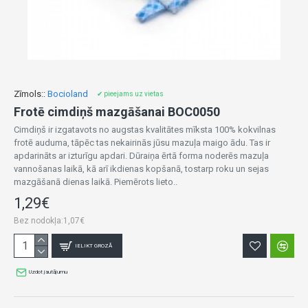
Zīmols::
Bocioland
✔ pieejams uz vietas
Frotē cimdiņš mazgāšanai BOC0050
Cimdiņš ir izgatavots no augstas kvalitātes mīksta 100% kokvilnas
frotē auduma, tāpēc tas nekairinās jūsu mazuļa maigo ādu. Tas ir
apdarināts ar izturīgu apdari. Dūraiņa ērtā forma noderēs mazuļa
vannošanas laikā, kā arī ikdienas kopšanā, tostarp roku un sejas
mazgāšanā dienas laikā. Piemērots lieto..
1,29€
Bez nodokļa:1,07€
IELIKT GROZĀ
Uzdot jautājumu