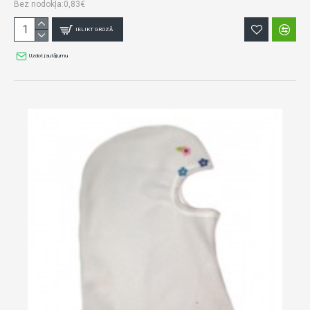
Bez nodokļa:0,83€
IELIKT GROZĀ
Uzdot jautājumu