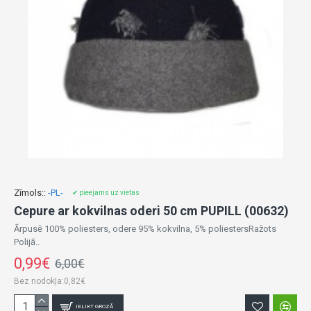
Zīmols::
-PL-
✔ pieejams uz vietas
Cepure ar kokvilnas oderi 50 cm PUPILL (00632)
Ārpusē 100% poliesters, odere 95% kokvilna, 5% poliestersRažots
Polijā..
0,99€
6,00€
Bez nodokļa:0,82€
IELIKT GROZĀ