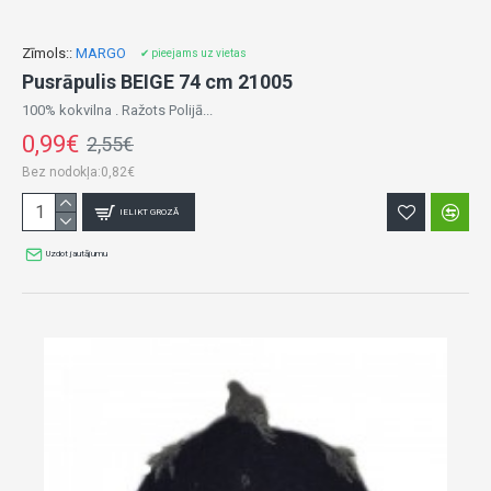
Zīmols::
MARGO
✔ pieejams uz vietas
Pusrāpulis BEIGE 74 cm 21005
100% kokvilna . Ražots Polijā...
0,99€
2,55€
Bez nodokļa:0,82€
IELIKT GROZĀ
Uzdot jautājumu