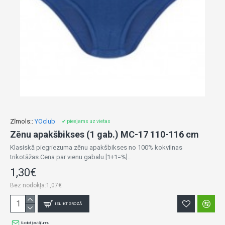
Zīmols::
YOclub
✔ pieejams uz vietas
Zēnu apakšbikses (1 gab.) MC-17 110-116 cm
Klasiskā piegriezuma zēnu apakšbikses no 100% kokvilnas
trikotāžas.Cena par vienu gabalu.[1+1=%]..
1,30€
Bez nodokļa:1,07€
IELIKT GROZĀ
Uzdot jautājumu