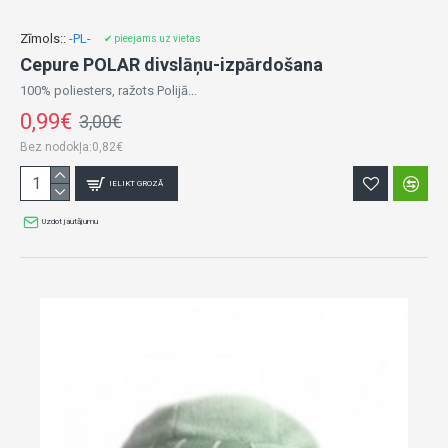
Zīmols::
-PL-
✔ pieejams uz vietas
Cepure POLAR divslāņu-izpārdošana
100% poliesters, ražots Polijā...
0,99€
3,00€
Bez nodokļa:0,82€
IELIKT GROZĀ
Uzdot jautājumu