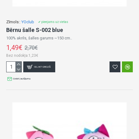
Zīmols::
YOclub
✔ pieejams uz vietas
Bērnu šalle S-002 blue
100% akrils, šalles garums ~150 cm..
1,49€
2,70€
Bez nodokļa:1,23€
IELIKT GROZĀ
Uzdot jautājumu