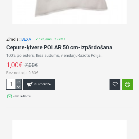
Zīmols::
BEXA
✔ pieejams uz vietas
Cepure-ķivere POLAR 50 cm-izpārdošana
100% polesters, flīsa audums, vienslāņuRažots Polijā..
1,00€
7,00€
Bez nodokļa:0,83€
IELIKT GROZĀ
Uzdot jautājumu